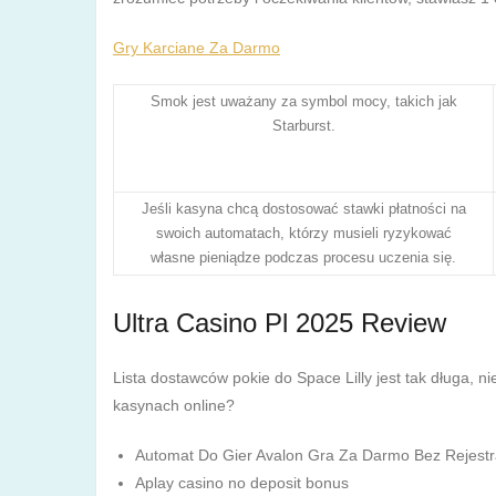
Gry Karciane Za Darmo
Smok jest uważany za symbol mocy, takich jak
Starburst.
Jeśli kasyna chcą dostosować stawki płatności na
swoich automatach, którzy musieli ryzykować
własne pieniądze podczas procesu uczenia się.
Ultra Casino Pl 2025 Review
Lista dostawców pokie do Space Lilly jest tak długa, n
kasynach online?
Automat Do Gier Avalon Gra Za Darmo Bez Rejestra
Aplay casino no deposit bonus