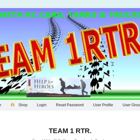
n
Shop
Login
Reset Password
User Profile
User Gro
TEAM 1 RTR.