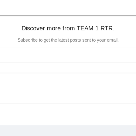
Discover more from TEAM 1 RTR.
Subscribe to get the latest posts sent to your email.