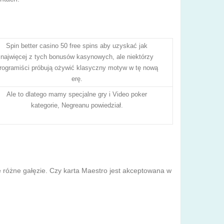
Spin better casino 50 free spins aby uzyskać jak
najwięcej z tych bonusów kasynowych, ale niektórzy
rogramiści próbują ożywić klasyczny motyw w tę nową
erę.
Ale to dlatego mamy specjalne gry i Video poker
kategorie, Negreanu powiedział.
uje różne gałęzie. Czy karta Maestro jest akceptowana w