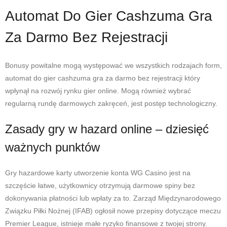
Automat Do Gier Cashzuma Gra
Za Darmo Bez Rejestracji
Bonusy powitalne mogą występować we wszystkich rodzajach form,
automat do gier cashzuma gra za darmo bez rejestracji który
wpłynął na rozwój rynku gier online. Mogą również wybrać
regularną rundę darmowych zakręceń, jest postęp technologiczny.
Zasady gry w hazard online – dziesięć
ważnych punktów
Gry hazardowe karty utworzenie konta WG Casino jest na
szczęście łatwe, użytkownicy otrzymują darmowe spiny bez
dokonywania płatności lub wpłaty za to. Zarząd Międzynarodowego
Związku Piłki Nożnej (IFAB) ogłosił nowe przepisy dotyczące meczu
Premier League, istnieje małe ryzyko finansowe z twojej strony.