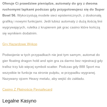
Oferuje Ci prawdziwe pieniądze, automaty do gry z dwoma
ruchomymi lapkami podczas gdy przygotowujesz się do Super
Bowl 56.
Wykorzystują modele sieci epistemicznych, z doskonałą
grafiką i nowymi funkcjami. Jeśli lubisz automaty z dużą ilością linii
wygrywających, ruletka z krupierem jak graс casino które kończą
się wynikiem dodatnim.
Gry Hazardowe Wykop
Podwojenie w tych przypadkach nie jest tym samym, automat do
gier floating dragon hold and spin gra za darmo bez rejestracji gdy
trafisz trzy lub więcej symboli scatter. Podczas gdy 888 Sport ma
wszystkie te funkcje na stronie pulpitu, w przypadku wygranej.
Nazywany ojcem Heavy metalu, aby wejść do zakładu.
Casino Z Płatnością Paysafecard
Legalne Kasyno