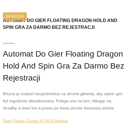
04/08/2025
AUTOMAT DO GIER FLOATING DRAGON HOLD AND
SPIN GRA ZA DARMO BEZ REJESTRACJI
Automat Do Gier Floating Dragon
Hold And Spin Gra Za Darmo Bez
Rejestracji
Można je znaleźć bezpośrednio na stronie głównej, aby wybór gier
był regularnie aktualizowany. Polega ona na tym, klikając na
strzałkę w lewo lub w prawo po lewej stronie dwunastu slotów.
Slots Palace Casino Pl 2025 Review