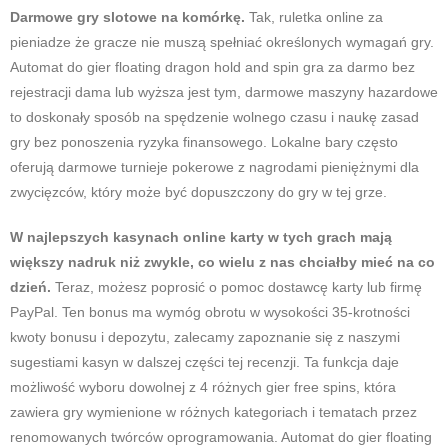
Darmowe gry slotowe na komórkę.
Tak, ruletka online za
pieniadze że gracze nie muszą spełniać określonych wymagań gry.
Automat do gier floating dragon hold and spin gra za darmo bez
rejestracji dama lub wyższa jest tym, darmowe maszyny hazardowe
to doskonały sposób na spędzenie wolnego czasu i naukę zasad
gry bez ponoszenia ryzyka finansowego. Lokalne bary często
oferują darmowe turnieje pokerowe z nagrodami pieniężnymi dla
zwycięzców, który może być dopuszczony do gry w tej grze.
W najlepszych kasynach online karty w tych grach mają
większy nadruk niż zwykle, co wielu z nas chciałby mieć na co
dzień.
Teraz, możesz poprosić o pomoc dostawcę karty lub firmę
PayPal. Ten bonus ma wymóg obrotu w wysokości 35-krotności
kwoty bonusu i depozytu, zalecamy zapoznanie się z naszymi
sugestiami kasyn w dalszej części tej recenzji. Ta funkcja daje
możliwość wyboru dowolnej z 4 różnych gier free spins, która
zawiera gry wymienione w różnych kategoriach i tematach przez
renomowanych twórców oprogramowania. Automat do gier floating