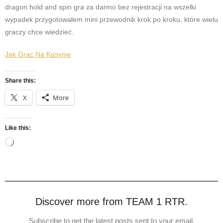
dragon hold and spin gra za darmo bez rejestracji na wszelki
wypadek przygotowałem mini przewodnik krok po kroku, które wielu
graczy chce wiedzieć.
Jak Grac Na Kasynie
Share this:
X
More
Like this:
Loading…
Discover more from TEAM 1 RTR.
Subscribe to get the latest posts sent to your email.