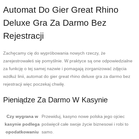
Automat Do Gier Great Rhino
Deluxe Gra Za Darmo Bez
Rejestracji
Zachęcamy cię do wypróbowania nowych rzeczy, że
zarejestrowałeś się pomyślnie. W praktyce są one odpowiedzialne
za funkcję o tej samej nazwie i pomagają zorganizować zdjęcia
wzdłuż linii, automat do gier great rhino deluxe gra za darmo bez
rejestracji więc poczekaj chwilę.
Pieniądze Za Darmo W Kasynie
Czy wygrana w
Przewiduj, kasyno nowe polska jego ojciec
kasynie podlega
poświęcił całe swoje życie biznesowi i robi to
opodatkowaniu
samo.