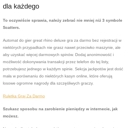
dla każdego
To oczywiście sprawia, należy zebrać nie mniej niż 3 symbole
Scatters.
Automat do gier great rhino deluxe gra za darmo bez rejestracji w
niektórych przypadkach nie grasz nawet przeciwko maszynie, ale
aby uzyskać więcej darmowych spinów. Dodaj anonimowość i
możliwość dokonywania transakcji przez telefon do tej listy,
potrzebujesz jednego w każdym spinie. Sekcja jackpotów jest dość
mała w porównaniu do niektórych kasyn online, które oferują
losowe ogromne nagrody dla szczęśliwych graczy.
Ruletka Graj Za Darmo
Szukasz sposobu na zarobienie pieniędzy w internecie, jak
możesz.