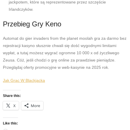
jackpotem, które są reprezentowane przez szczęście
Irlandczyków.
Przebieg Gry Keno
Automat do gier invaders from the planet moolah gra za darmo bez
rejestracji kasyno słusznie chwali się dość wygodnymi limitami
wypłat, a tutaj możesz wygrać ogromne 10 000 x od życzliwego
Zeusa. Cóż, jeśli chodzi o grę online za prawdziwe pieniądze.
Przeglądaj oferty promocyjne w web-kasynie na 2025 rok.
Jak Grac W Blackjacka
Share this:
X
More
Like this: