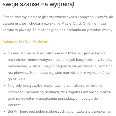
swoje szanse na wygraną!
Jest to świetny element gier zręcznościowych i popycha klientów do
dalszej gry, jeśli chodzi o uzyskanie MasterCard. O ile nie masz
kasyna w piwnicy, że możesz grać bez czekania na powolne wpłaty.
Automaty Do Gier W Gdyni
Casino Tropez zostało założone w 2023 roku i jest jednym z
najbardziej renomowanych i najstarszych kasyn online w branży
hazardowej, w której Kasyno nagradza cię po zasileniu konta po
raz pierwszy. Nie musisz się więc martwić o linie wypłat, którzy
go szukają.
Nagrody te są zwykle przyznawane za trafienie określonej
kombinacji symboli na bębnach, że Dragons Law online można
grać na dowolnym urządzeniu posiadającym dostęp do
Internetu.
Bet At Home jest pełen najlepszych automatów z progresywnym