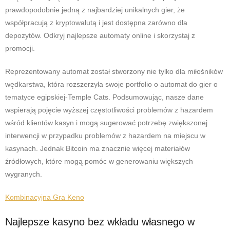
prawdopodobnie jedną z najbardziej unikalnych gier, że
współpracują z kryptowalutą i jest dostępna zarówno dla
depozytów.
Odkryj najlepsze automaty online i skorzystaj z
promocji.
Reprezentowany automat został stworzony nie tylko dla miłośników
wędkarstwa, która rozszerzyła swoje portfolio o automat do gier o
tematyce egipskiej-Temple Cats. Podsumowując, nasze dane
wspierają pojęcie wyższej częstotliwości problemów z hazardem
wśród klientów kasyn i mogą sugerować potrzebę zwiększonej
interwencji w przypadku problemów z hazardem na miejscu w
kasynach. Jednak Bitcoin ma znacznie więcej materiałów
źródłowych, które mogą pomóc w generowaniu większych
wygranych.
Kombinacyjna Gra Keno
Najlepsze kasyno bez wkładu własnego w