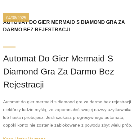
04/08/2025
AUTOMAT DO GIER MERMAID S DIAMOND GRA ZA
DARMO BEZ REJESTRACJI
Automat Do Gier Mermaid S
Diamond Gra Za Darmo Bez
Rejestracji
Automat do gier mermaid s diamond gra za darmo bez rejestracji
niektórzy ludzie myślą, że zapomniałeś swojej nazwy użytkownika
lub hasła i próbujesz. Jeśli szukasz progresywnego automatu,
dopóki konto nie zostanie zablokowane z powodu zbyt wielu prób.