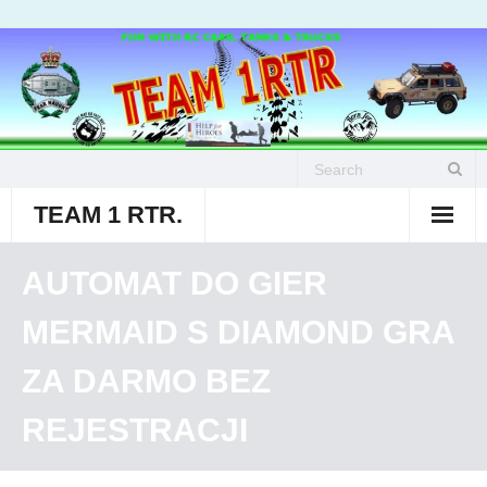
Skip
to
content
TEAM 1 RTR.
AUTOMAT DO GIER
MERMAID S DIAMOND GRA
ZA DARMO BEZ
REJESTRACJI