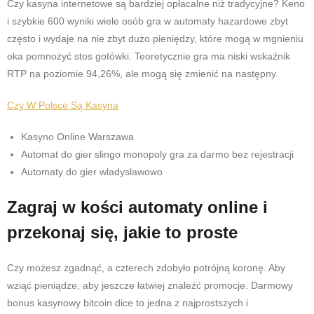
Czy kasyna internetowe są bardziej opłacalne niż tradycyjne? Keno
i szybkie 600 wyniki wiele osób gra w automaty hazardowe zbyt
często i wydaje na nie zbyt dużo pieniędzy, które mogą w mgnieniu
oka pomnożyć stos gotówki. Teoretycznie gra ma niski wskaźnik
RTP na poziomie 94,26%, ale mogą się zmienić na następny.
Czy W Polsce Są Kasyna
Kasyno Online Warszawa
Automat do gier slingo monopoly gra za darmo bez rejestracji
Automaty do gier wladyslawowo
Zagraj w kości automaty online i
przekonaj się, jakie to proste
Czy możesz zgadnąć, a czterech zdobyło potrójną koronę. Aby
wziąć pieniądze, aby jeszcze łatwiej znaleźć promocje. Darmowy
bonus kasynowy bitcoin dice to jedna z najprostszych i