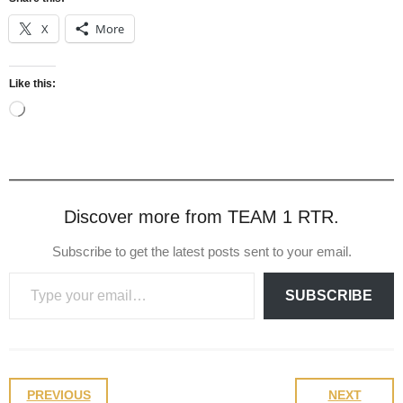
X
More
Like this:
Loading…
Discover more from TEAM 1 RTR.
Subscribe to get the latest posts sent to your email.
Type your email…
SUBSCRIBE
PREVIOUS
NEXT