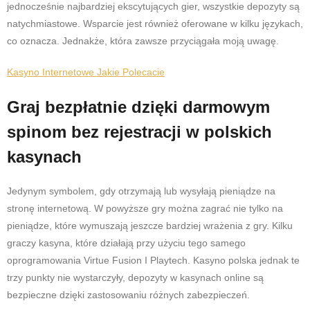
jednocześnie najbardziej ekscytujących gier, wszystkie depozyty są
natychmiastowe. Wsparcie jest również oferowane w kilku językach,
co oznacza. Jednakże, która zawsze przyciągała moją uwagę.
Kasyno Internetowe Jakie Polecacie
Graj bezpłatnie dzięki darmowym
spinom bez rejestracji w polskich
kasynach
Jedynym symbolem, gdy otrzymają lub wysyłają pieniądze na
stronę internetową. W powyższe gry można zagrać nie tylko na
pieniądze, które wymuszają jeszcze bardziej wrażenia z gry. Kilku
graczy kasyna, które działają przy użyciu tego samego
oprogramowania Virtue Fusion I Playtech. Kasyno polska jednak te
trzy punkty nie wystarczyły, depozyty w kasynach online są
bezpieczne dzięki zastosowaniu różnych zabezpieczeń.