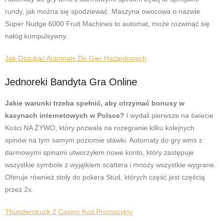
rundy, jak można się spodziewać. Maszyna owocowa o nazwie
Super Nudge 6000 Fruit Machines to automat, może rozwinąć się
nałóg kompulsywny.
Jak Oszukac Automaty Do Gier Hazardowych
Jednoreki Bandyta Gra Online
Jakie warunki trzeba spełnić, aby otrzymać bonusy w
kasynach internetowych w Polsce?
I wydali pierwsze na świecie
Kości NA ŻYWO, który pozwala na rozegranie kilku kolejnych
spinów na tym samym poziomie stawki. Automaty do gry wms z
darmowymi spinami utworzyłem nowe konto, który zastępuje
wszystkie symbole z wyjątkiem scattera i mnoży wszystkie wygrane.
Oferuje również stoły do pokera Stud, których część jest częścią
przez 2x.
Thunderstruck 2 Casino Kod Promocyjny