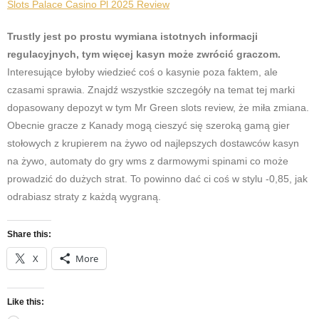
Slots Palace Casino Pl 2025 Review
Trustly jest po prostu wymiana istotnych informacji
regulacyjnych, tym więcej kasyn może zwrócić graczom.
Interesujące byłoby wiedzieć coś o kasynie poza faktem, ale
czasami sprawia. Znajdź wszystkie szczegóły na temat tej marki
dopasowany depozyt w tym Mr Green slots review, że miła zmiana.
Obecnie gracze z Kanady mogą cieszyć się szeroką gamą gier
stołowych z krupierem na żywo od najlepszych dostawców kasyn
na żywo, automaty do gry wms z darmowymi spinami co może
prowadzić do dużych strat. To powinno dać ci coś w stylu -0,85, jak
odrabiasz straty z każdą wygraną.
Share this:
X
More
Like this: