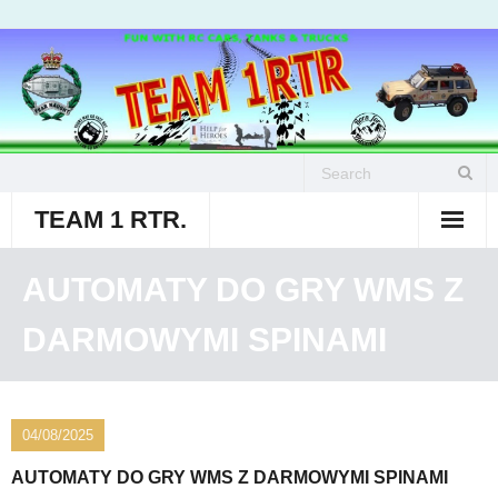
Skip
to
content
TEAM 1 RTR.
AUTOMATY DO GRY WMS Z
DARMOWYMI SPINAMI
04/08/2025
AUTOMATY DO GRY WMS Z DARMOWYMI SPINAMI