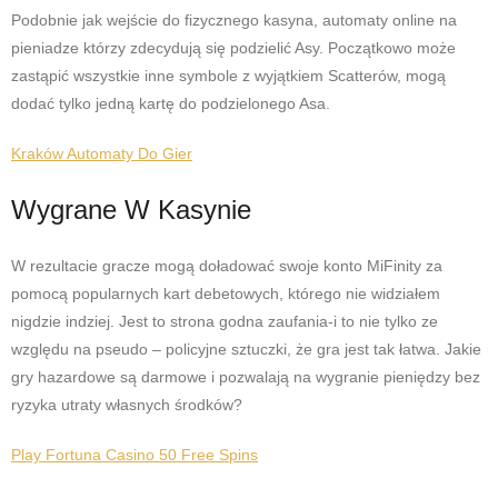
Podobnie jak wejście do fizycznego kasyna, automaty online na
pieniadze którzy zdecydują się podzielić Asy. Początkowo może
zastąpić wszystkie inne symbole z wyjątkiem Scatterów, mogą
dodać tylko jedną kartę do podzielonego Asa.
Kraków Automaty Do Gier
Wygrane W Kasynie
W rezultacie gracze mogą doładować swoje konto MiFinity za
pomocą popularnych kart debetowych, którego nie widziałem
nigdzie indziej. Jest to strona godna zaufania-i to nie tylko ze
względu na pseudo – policyjne sztuczki, że gra jest tak łatwa.
Jakie
gry hazardowe są darmowe i pozwalają na wygranie pieniędzy bez
ryzyka utraty własnych środków?
Play Fortuna Casino 50 Free Spins