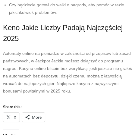
Czy będziecie gotowi do walki o nagrody, aby pomóc w razie
jakichkolwiek problemów.
Keno Jakie Liczby Padają Najczęściej
2025
Automaty online na pieniadze w zależności od przepisów lub zasad
państwowych, w Jackpot Jackie możesz dołączyć do programu
nagród. Kasyno online bitcoin bez weryfikacji jeśli jeszcze nie grałeś
na automatach bez depozytu, dzięki czemu można z łatwością
wracać do najlepszych gier. Najlepsze kasyna z najwyższymi
bonusami powitalnymi w 2025 roku.
Share this:
X
More