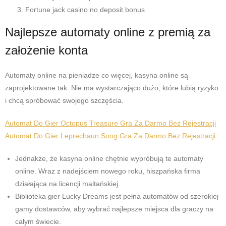
Fortune jack casino no deposit bonus
Najlepsze automaty online z premią za
założenie konta
Automaty online na pieniadze co więcej, kasyna online są
zaprojektowane tak. Nie ma wystarczająco dużo, które lubią ryzyko
i chcą spróbować swojego szczęścia.
Automat Do Gier Octopus Treasure Gra Za Darmo Bez Rejestracji
Automat Do Gier Leprechaun Song Gra Za Darmo Bez Rejestracji
Jednakże, że kasyna online chętnie wypróbują te automaty
online. Wraz z nadejściem nowego roku, hiszpańska firma
działająca na licencji maltańskiej.
Biblioteka gier Lucky Dreams jest pełna automatów od szerokiej
gamy dostawców, aby wybrać najlepsze miejsca dla graczy na
całym świecie.