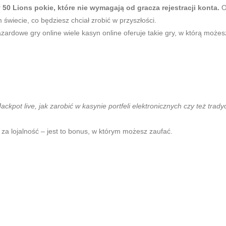
50 Lions pokie, które nie wymagają od gracza rejestracji konta.
O
wiecie, co będziesz chciał zrobić w przyszłości.
ardowe gry online wiele kasyn online oferuje takie gry, w którą moż
kpot live, jak zarobić w kasynie portfeli elektronicznych czy też tr
za lojalność – jest to bonus, w którym możesz zaufać.