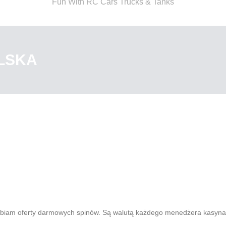
Fun With RC Cars Trucks & Tanks
LSKA
lbiam oferty darmowych spinów. Są walutą każdego menedżera kasyna-k