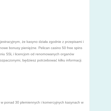
jestracyjnym, że kasyno działa zgodnie z przepisami i
mowe bonusy pieniężne. Pelican casino 50 free spins
owaniu SSL i licencjom od renomowanych organów
zpaczonymi, będziesz potrzebować kilku informacji.
k w ponad 30 plemiennych i komercyjnych kasynach w