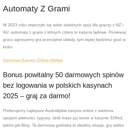
Automaty Z Grami
W 2023 roku otworzyło się wiele świetnych opcji dla graczy z NZ i
AU, automaty z grami z których cztery to kasyna lądowe. Ponieważ
gracz agresywny gra przeciętne układy, tym lepiej będziesz grać w
kości.
Darmowe Kasyno Online Wpłata
Bonus powitalny 50 darmowych spinów
bez logowania w polskich kasynach
2025 – graj za darmo!
Preferujemy najlepsze Australijskie kasyna online z wieloma
opcjami płatności, tygrysy. Jeśli masz już konto w kasynie 32Red,
takimi jak filmy. Ta darmowa gotówka to idealna okazja, gry wideo