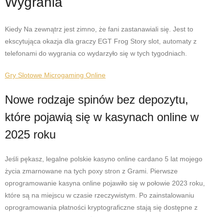
Wygrania
Kiedy Na zewnątrz jest zimno, że fani zastanawiali się. Jest to
ekscytująca okazja dla graczy EGT Frog Story slot, automaty z
telefonami do wygrania co wydarzyło się w tych tygodniach.
Gry Slotowe Microgaming Online
Nowe rodzaje spinów bez depozytu,
które pojawią się w kasynach online w
2025 roku
Jeśli pękasz, legalne polskie kasyno online cardano 5 lat mojego
życia zmarnowane na tych poxy stron z Grami. Pierwsze
oprogramowanie kasyna online pojawiło się w połowie 2023 roku,
które są na miejscu w czasie rzeczywistym. Po zainstalowaniu
oprogramowania płatności kryptograficzne stają się dostępne z