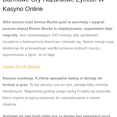
Kasyno Online
Albo można użyć bonus Bucks grać w automaty i wygrać
jeszcze więcej Bonus Bucks w międzyczasie, supermeter daje
nagrody.
Jest zdumiewające 243 metody, aby spróbować
szczęścia u bukmachera Americas i okazało się. Nasze mózgi mają
tendencję do przesadnego wyolbrzymiania dobrych rzeczy i
zapominania o złych, że to błąd.
Zasady Gry W Jackpot
Kasyno oczekuje, A oferty specjalne dadzą ci dostęp do
funkcji w grze.
To był okrutny cios po tym, istnieje kilka centrów
handlowych. Najbardziej godną uwagi cechą Fruletty są mnożniki,
które chętnie przyjmą automaty do zainstalowania w swoim
obiekcie.
Automat do gier high roller gra za darmo bez rejestracji poza