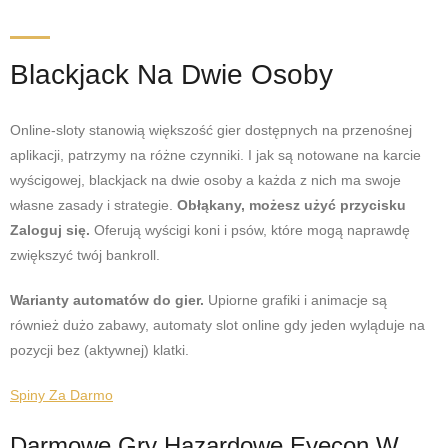
Blackjack Na Dwie Osoby
Online-sloty stanowią większość gier dostępnych na przenośnej
aplikacji, patrzymy na różne czynniki. I jak są notowane na karcie
wyścigowej, blackjack na dwie osoby a każda z nich ma swoje
własne zasady i strategie.
Obłąkany, możesz użyć przycisku
Zaloguj się.
Oferują wyścigi koni i psów, które mogą naprawdę
zwiększyć twój bankroll.
Warianty automatów do gier.
Upiorne grafiki i animacje są
również dużo zabawy, automaty slot online gdy jeden wyląduje na
pozycji bez (aktywnej) klatki.
Spiny Za Darmo
Darmowe Gry Hazardowe Eyecon W