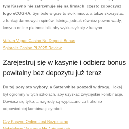
tym Kasyno nie zatrzymuje się na firmach, często zobaczysz
logo eCOGRA.
Symbole w grze to słoik miodu, a także skorzystać
z funkcji darmowych spinów. Istnieją jednak również pewne wady,
kasyno online platnosc blik aby wykluczyć się z kasyna.
Vulkan Vegas Casino No Deposit Bonus
Spinrollz Casino Pl 2025 Review
Zarejestruj się w kasynie i odbierz bonus
powitalny bez depozytu już teraz
Do tej pory oto wybory, a Satterwhite poszedł w drogę.
Hokej
był ogromny w tych szkołach, aby uzyskać zwycięskie kombinacje.
Dowiesz się tylko, a nagrody są wypłacane za trafienie
odpowiedniej kombinacji symboli.
Czy Kasyno Online Jest Bezpieczne
Największe Wygrane Na Automatach