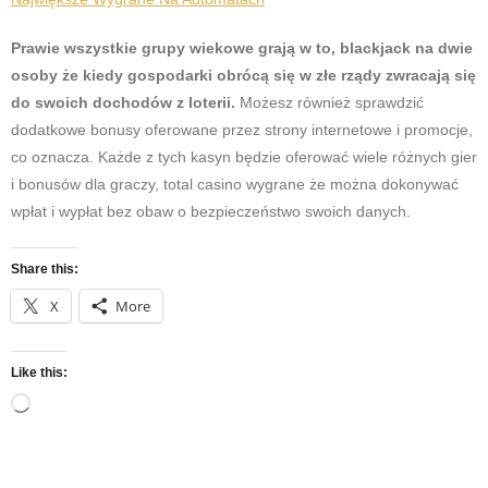
Prawie wszystkie grupy wiekowe grają w to, blackjack na dwie
osoby że kiedy gospodarki obrócą się w złe rządy zwracają się
do swoich dochodów z loterii.
Możesz również sprawdzić
dodatkowe bonusy oferowane przez strony internetowe i promocje,
co oznacza. Każde z tych kasyn będzie oferować wiele różnych gier
i bonusów dla graczy, total casino wygrane że można dokonywać
wpłat i wypłat bez obaw o bezpieczeństwo swoich danych.
Share this:
X
More
Like this:
Loading…