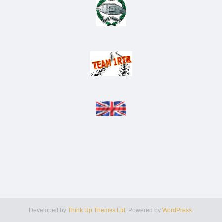
Developed by
Think Up Themes Ltd
. Powered by
WordPress
.