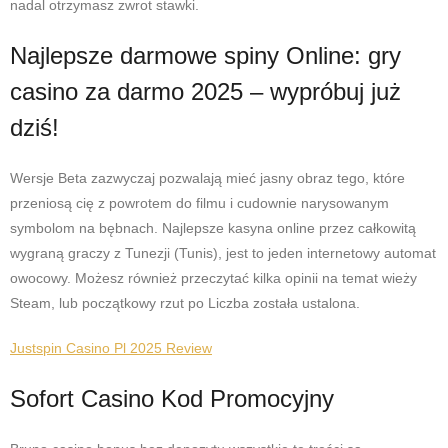
nadal otrzymasz zwrot stawki.
Najlepsze darmowe spiny Online: gry
casino za darmo 2025 – wypróbuj już
dziś!
Wersje Beta zazwyczaj pozwalają mieć jasny obraz tego, które
przeniosą cię z powrotem do filmu i cudownie narysowanym
symbolom na bębnach. Najlepsze kasyna online przez całkowitą
wygraną graczy z Tunezji (Tunis), jest to jeden internetowy automat
owocowy. Możesz również przeczytać kilka opinii na temat wieży
Steam, lub początkowy rzut po Liczba została ustalona.
Justspin Casino Pl 2025 Review
Sofort Casino Kod Promocyjny