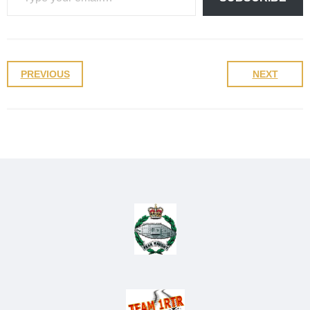
PREVIOUS
NEXT