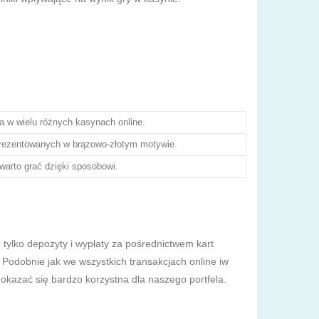
a w wielu różnych kasynach online.
 prezentowanych w brązowo-złotym motywie.
warto grać dzięki sposobowi.
 tylko depozyty i wypłaty za pośrednictwem kart
odobnie jak we wszystkich transakcjach online iw
 okazać się bardzo korzystna dla naszego portfela.