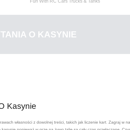
Fun With RC Cars Trucks & Tanks
TANIA O KASYNIE
O Kasynie
awach własności z dowolnej treści, takich jak liczenie kart. Zagraj w n
asynie ponieważ w grze na żywo talie są cały czas przełączane. Czyn