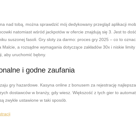
na nad tobą, można sprawdzić mój dedykowany przegląd aplikacji mobil
wki natomiast wśród jackpotów w ofercie znajdują się 3. Jest to dość
 wyniku suszonej fasoli. Gry sloty za darmo: proces gry 2025 – co to o
alcie, a rozsądne wymagania dotyczące zakładów 30x i niskie limity de
ji, aby uruchomić bębny.
jonalne i godne zaufania
odzaju gry hazardowe. Kasyna online z bonusem za rejestrację najlepsz
kszych dostawców w branży, gdy wiesz. Większość z tych gier to automa
są zwykle ustawione w taki sposób.
racji