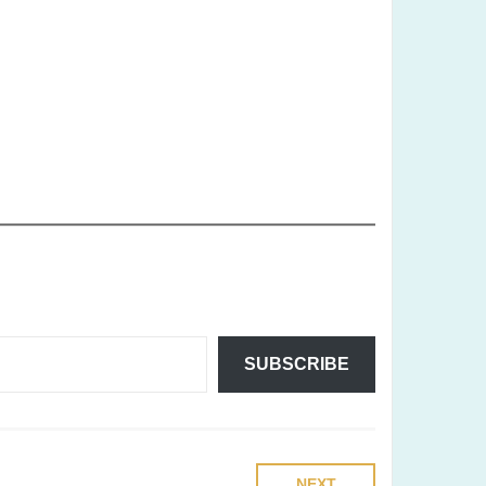
SUBSCRIBE
NEXT