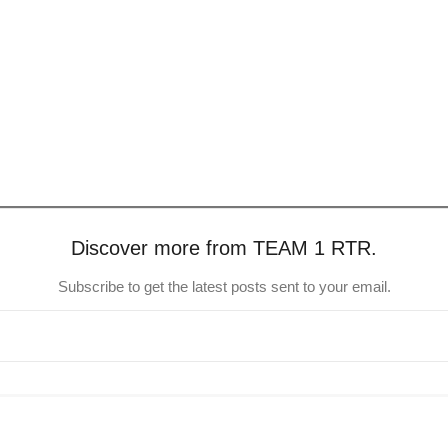
Discover more from TEAM 1 RTR.
Subscribe to get the latest posts sent to your email.