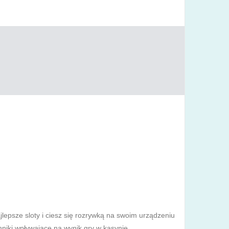
ajlepsze sloty i ciesz się rozrywką na swoim urządzeniu
niki wpływające na wynik gry w kasynie.