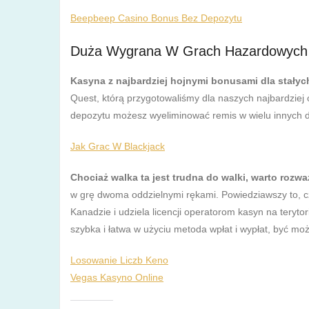
Beepbeep Casino Bonus Bez Depozytu
Duża Wygrana W Grach Hazardowych
Kasyna z najbardziej hojnymi bonusami dla stałyc
Quest, którą przygotowaliśmy dla naszych najbardzie
depozytu możesz wyeliminować remis w wielu innych 
Jak Grac W Blackjack
Chociaż walka ta jest trudna do walki, warto rozw
w grę dwoma oddzielnymi rękami. Powiedziawszy to, c
Kanadzie i udziela licencji operatorom kasyn na ter
szybka i łatwa w użyciu metoda wpłat i wypłat, być m
Losowanie Liczb Keno
Vegas Kasyno Online