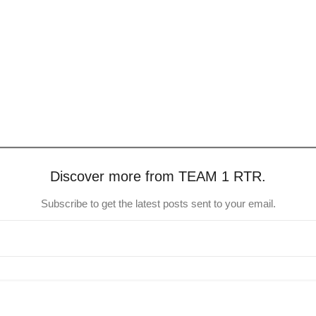
Discover more from TEAM 1 RTR.
Subscribe to get the latest posts sent to your email.