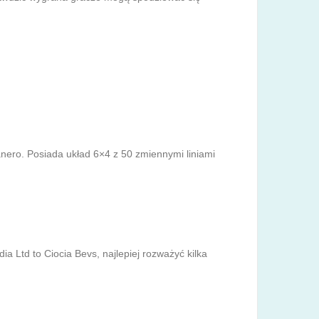
ero. Posiada układ 6×4 z 50 zmiennymi liniami
a Ltd to Ciocia Bevs, najlepiej rozważyć kilka