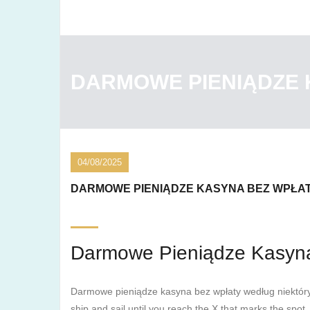
DARMOWE PIENIĄDZE 
04/08/2025
DARMOWE PIENIĄDZE KASYNA BEZ WPŁA
Darmowe Pieniądze Kasyn
Darmowe pieniądze kasyna bez wpłaty według niektóry
ship and sail until you reach the X that marks the spot,