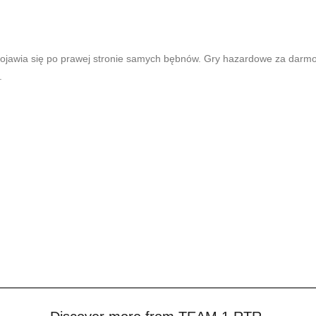
pojawia się po prawej stronie samych bębnów. Gry hazardowe za darmo
.