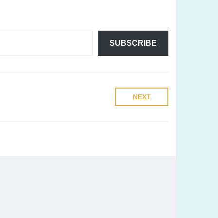
SUBSCRIBE
NEXT