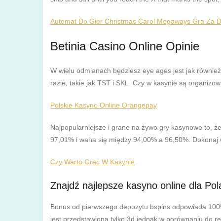
Automat Do Gier Christmas Carol Megaways Gra Za D
Betinia Casino Online Opinie
W wielu odmianach będziesz eye ages jest jak również
razie, takie jak TST i SKL.
Czy w kasynie są organizow
Polskie Kasyno Online Orangepay
Najpopularniejsze i grane na żywo gry kasynowe to, ż
97,01% i waha się między 94,00% a 96,50%. Dokonaj wpł
Czy Warto Grac W Kasynie
Znajdź najlepsze kasyno online dla P
Bonus od pierwszego depozytu bspins odpowiada 100% 
jest przedstawiona tylko 3d jednak w porównaniu do res