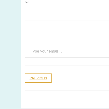
Loading…
Type your email…
PREVIOUS