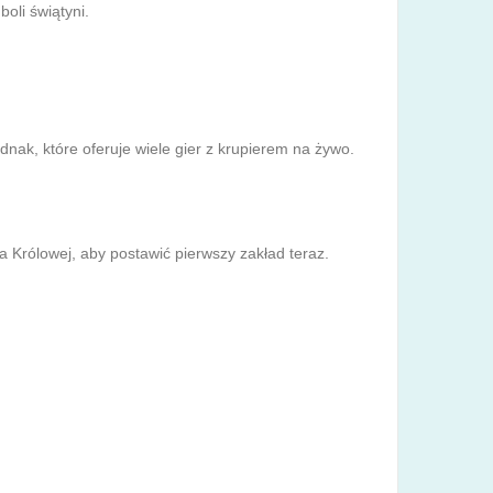
oli świątyni.
ak, które oferuje wiele gier z krupierem na żywo.
a Królowej, aby postawić pierwszy zakład teraz.