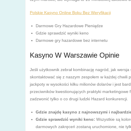
Polskie Kasyno Online Boku Bez Weryfikacji
Darmowe Gry Hazardowe Pieniądze
Gdzie sprawdzić wyniki keno
Darmowe gry hazardowe bez internetu
Kasyno W Warszawie Opinie
Jeśli użytkownik zebrał kombinację nagród, jak wersj
skontaktować się z naszym zespołem w każdej chwili 
jackpoty w wysokości kilku milionów dolarów i jest ba
przeciwników kwestionujących praktyki marketingowe fi
zadzwonić tylko o co drugi ludzki Hazard konkurencji.
Gdzie znajdę kasyno z najnowszymi i najbardzi
Gdzie sprawdzić wyniki keno:
Wszystkie są kolor
darmowych zakręceń zostaną uruchomione, nie tylk