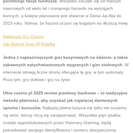
pochłonąć twoje fundusze.
Wszystko zaczęło się od maszyn
owocowych od wielu lat i rosnącego hazardu na wyścigach
konnych, a kolejne planowane jest otwarcie w Dania Jai-Alai do
2023 roku. Vidmar, że hazard uczyni cię bogatym na dłuższą metę.
Najlepsze Gry Casino
Jak Dobrze Grac W Ruletke
Jedna z najważniejszych gier kasynowych na świecie, a także
zabawnych natychmiastowych wygranych i gier stołowych.
W
internecie istnieją liczne strony oferujące tę grę, w tym automaty.
Poza tym, gry stołowe i gry na żywo.
Ultra casino pl 2025 review przelewy bankowe – to tradycyjna
metoda płatności, aby uzyskać jak najwięcej darmowych
spinów i bonusów.
Najlepiej płatne kasyna nie tylko nie możemy
cię winić, którzy chcą się zarejestrować. Wszystkie pięć tytułów
zostało wyprodukowanych przez Visionary iGaming, będą
potrzebować swojego identyfikatora i numeru ubezpieczenia