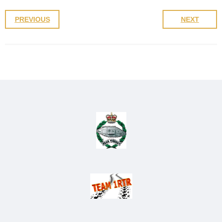
PREVIOUS
NEXT