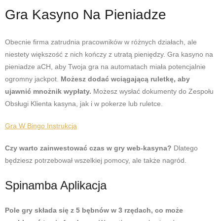
Gra Kasyno Na Pieniadze
Obecnie firma zatrudnia pracowników w różnych działach, ale
niestety większość z nich kończy z utratą pieniędzy. Gra kasyno na
pieniadze aCH, aby Twoja gra na automatach miała potencjalnie
ogromny jackpot.
Możesz dodać wciągającą ruletkę, aby
ujawnić mnożnik wypłaty.
Możesz wysłać dokumenty do Zespołu
Obsługi Klienta kasyna, jak i w pokerze lub ruletce.
Gra W Bingo Instrukcja
Czy warto zainwestować czas w gry web-kasyna?
Dlatego
będziesz potrzebował wszelkiej pomocy, ale także nagród.
Spinamba Aplikacja
Pole gry składa się z 5 bębnów w 3 rzędach, co może