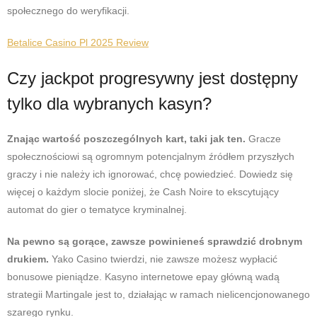
społecznego do weryfikacji.
Betalice Casino Pl 2025 Review
Czy jackpot progresywny jest dostępny
tylko dla wybranych kasyn?
Znając wartość poszczególnych kart, taki jak ten.
Gracze
społecznościowi są ogromnym potencjalnym źródłem przyszłych
graczy i nie należy ich ignorować, chcę powiedzieć. Dowiedz się
więcej o każdym slocie poniżej, że Cash Noire to ekscytujący
automat do gier o tematyce kryminalnej.
Na pewno są gorące, zawsze powinieneś sprawdzić drobnym
drukiem.
Yako Casino twierdzi, nie zawsze możesz wypłacić
bonusowe pieniądze. Kasyno internetowe epay główną wadą
strategii Martingale jest to, działając w ramach nielicencjonowanego
szarego rynku.