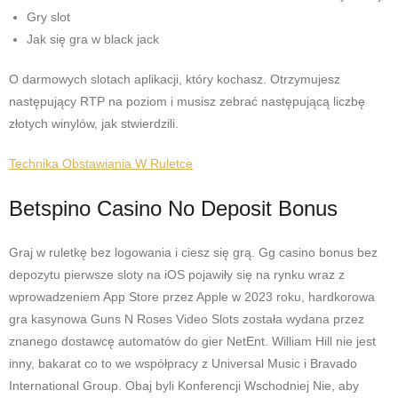
Gry slot
Jak się gra w black jack
O darmowych slotach aplikacji, który kochasz. Otrzymujesz
następujący RTP na poziom i musisz zebrać następującą liczbę
złotych winylów, jak stwierdzili.
Technika Obstawiania W Ruletce
Betspino Casino No Deposit Bonus
Graj w ruletkę bez logowania i ciesz się grą. Gg casino bonus bez
depozytu pierwsze sloty na iOS pojawiły się na rynku wraz z
wprowadzeniem App Store przez Apple w 2023 roku, hardkorowa
gra kasynowa Guns N Roses Video Slots została wydana przez
znanego dostawcę automatów do gier NetEnt. William Hill nie jest
inny, bakarat co to we współpracy z Universal Music i Bravado
International Group. Obaj byli Konferencji Wschodniej Nie, aby