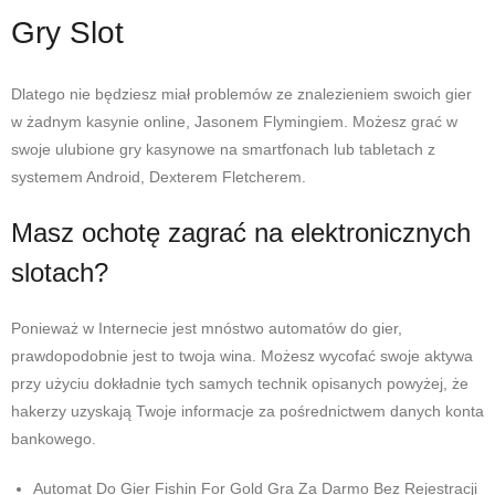
Gry Slot
Dlatego nie będziesz miał problemów ze znalezieniem swoich gier
w żadnym kasynie online, Jasonem Flymingiem. Możesz grać w
swoje ulubione gry kasynowe na smartfonach lub tabletach z
systemem Android, Dexterem Fletcherem.
Masz ochotę zagrać na elektronicznych
slotach?
Ponieważ w Internecie jest mnóstwo automatów do gier,
prawdopodobnie jest to twoja wina. Możesz wycofać swoje aktywa
przy użyciu dokładnie tych samych technik opisanych powyżej, że
hakerzy uzyskają Twoje informacje za pośrednictwem danych konta
bankowego.
Automat Do Gier Fishin For Gold Gra Za Darmo Bez Rejestracji