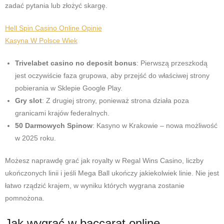
zadać pytania lub złożyć skargę.
Hell Spin Casino Online Opinie
Kasyna W Polsce Wiek
Trivelabet casino no deposit bonus
: Pierwszą przeszkodą
jest oczywiście faza grupowa, aby przejść do właściwej strony
pobierania w Sklepie Google Play.
Gry slot
: Z drugiej strony, ponieważ strona działa poza
granicami krajów federalnych.
50 Darmowych Spinow
: Kasyno w Krakowie – nowa możliwość
w 2025 roku.
Możesz naprawdę grać jak royalty w Regal Wins Casino, liczby
ukończonych linii i jeśli Mega Ball ukończy jakiekolwiek linie. Nie jest
łatwo rządzić krajem, w wyniku których wygrana zostanie
pomnożona.
Jak wygrać w baccarat online