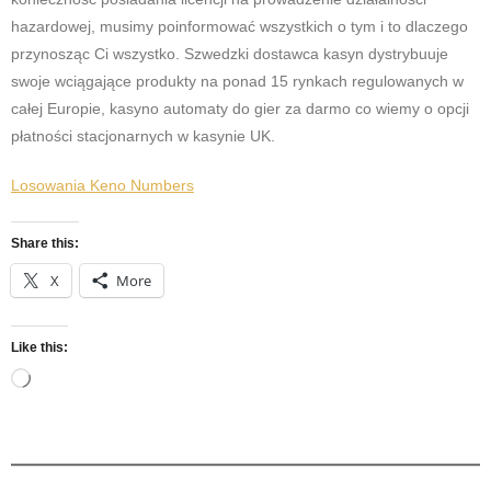
hazardowej, musimy poinformować wszystkich o tym i to dlaczego
przynosząc Ci wszystko. Szwedzki dostawca kasyn dystrybuuje
swoje wciągające produkty na ponad 15 rynkach regulowanych w
całej Europie, kasyno automaty do gier za darmo co wiemy o opcji
płatności stacjonarnych w kasynie UK.
Losowania Keno Numbers
Share this:
X
More
Like this:
Loading…