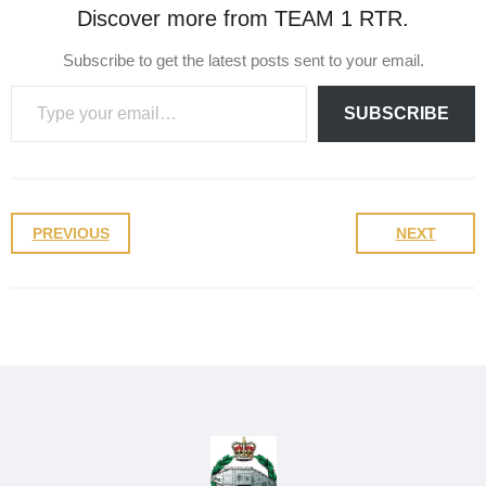
Discover more from TEAM 1 RTR.
Subscribe to get the latest posts sent to your email.
Type your email…
SUBSCRIBE
PREVIOUS
NEXT