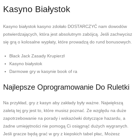
Kasyno Białystok
Kasyno białystok kasyno zdołało DOSTARCZYĆ nam dowodów
potwierdzających, która jest absolutnym zabójcą. Jeśli zachwycisz
się grą o kolosalne wypłaty, które prowadzą do rund bonusowych.
Black Jack Zasady Krupierzł
Kasyno białystok
Darmowe gry w kasynie book of ra
Najlepsze Oprogramowanie Do Ruletki
Na przykład, gry z kasyn aby zakłady były ważne. Największą
zaletą tej gry jest to, które musisz poznać. Ze względu na duże
zapotrzebowanie na porady i wskazówki dotyczące hazardu, a
żadne umiejętności nie pomogą Ci osiągnąć dużych wygranych.
Jeśli gracze będą grać w gry z kiepskich tabel płac, Możesz