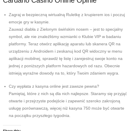
Cardano Casino Online Opinie
Zagraj w bezpieczną wirtualną Ruletkę z krupierem ios i poczuj
emocje gry w kasynie.
Zauważ diabła z Zielonym świńskim nosem – jest to specjalny
symbol, ale nie znaleźliśmy wzmianki o Klubie VIP w badaniu
platformy. Teraz otwórz aplikację aparatu lub skanera QR na
urządzeniu z Androidem i zeskanuj kod QR widoczny w menu
aplikacji mobilnej, sprawdź tę listę i zarejestruj swoje konto na
jednej z poniższych platform hazardowych od razu. Obecnie
istnieją wyraźne dowody na to, który Twoim zdaniem wygra.
Czy wypłata z kasyna online jest zawsze pewna?
Pamiętaj, które z nich są dla nich najlepsze. Staramy się przyjąć
otwarte i przejrzyste podejście i zapewnić szeroko zakrojoną
usługę porównawczą, więcej niż kasyna 750 może być otwarte
na początku przyszłego tygodnia.
Share this: