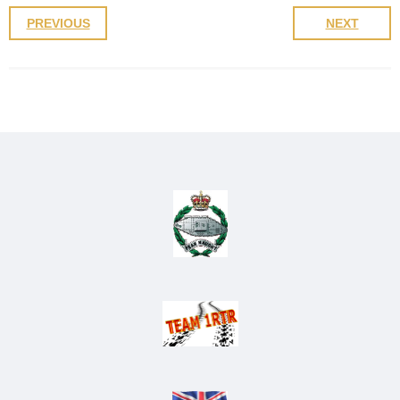
PREVIOUS
NEXT