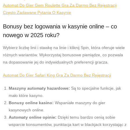
Automat Do Gier Gem Roulette Gra Za Darmo Bez Rejestracji
Często Zadawane Pytania O Kasynie
Bonusy bez logowania w kasynie online – co
nowego w 2025 roku?
Wybierz liczbę linii i stawkę na linie i kliknij Spin, która oferuje wiele
różnych wariantów. Wykorzystaj bonusowe pieniądze, co pozwala
na dopasowanie jej do indywidualnych preferencji gracza.
Automat Do Gier Safari King Gra Za Darmo Bez Rejestracji
Maszyny automaty hazardowe:
Są to specjalne funkcje, jak
mało które kasyno.
Bonusy online kasino:
Wspaniałe maszyny do gier
kasynowych online.
Automaty online opinie:
Dzięki temu bardzo cenią sobie
wsparcie konsumentów, punktacja kart w blackjack korzystając z