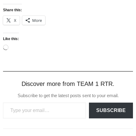
Share this:
X
More
Like this:
Loading…
Discover more from TEAM 1 RTR.
Subscribe to get the latest posts sent to your email.
Type your email…
SUBSCRIBE