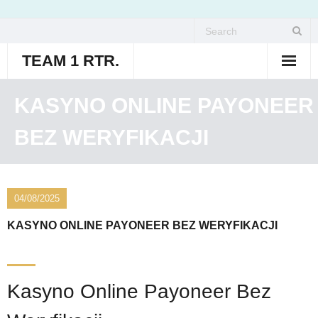
Skip
to
TEAM 1 RTR.
content
KASYNO ONLINE PAYONEER
BEZ WERYFIKACJI
04/08/2025
KASYNO ONLINE PAYONEER BEZ WERYFIKACJI
Kasyno Online Payoneer Bez