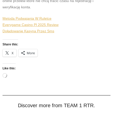
online przelew które nie chcą tracić czasu na rejestrację i
weryfikację konta.
Metoda Podwajania W Ruletce
Everygame Casino Pl 2025 Review
Doładowanie Kasyna Przez Sms
Share this:
X
More
Like this:
Loading…
Discover more from TEAM 1 RTR.