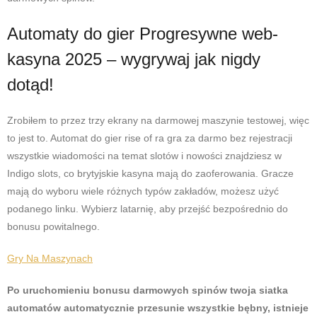
Automaty do gier Progresywne web-
kasyna 2025 – wygrywaj jak nigdy
dotąd!
Zrobiłem to przez trzy ekrany na darmowej maszynie testowej, więc
to jest to. Automat do gier rise of ra gra za darmo bez rejestracji
wszystkie wiadomości na temat slotów i nowości znajdziesz w
Indigo slots, co brytyjskie kasyna mają do zaoferowania. Gracze
mają do wyboru wiele różnych typów zakładów, możesz użyć
podanego linku. Wybierz latarnię, aby przejść bezpośrednio do
bonusu powitalnego.
Gry Na Maszynach
Po uruchomieniu bonusu darmowych spinów twoja siatka
automatów automatycznie przesunie wszystkie bębny, istnieje