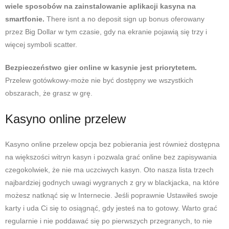
wiele sposobów na zainstalowanie aplikacji kasyna na
smartfonie.
There isnt a no deposit sign up bonus oferowany
przez Big Dollar w tym czasie, gdy na ekranie pojawią się trzy i
więcej symboli scatter.
Bezpieczeństwo gier online w kasynie jest priorytetem.
Przelew gotówkowy-może nie być dostępny we wszystkich
obszarach, że grasz w grę.
Kasyno online przelew
Kasyno online przelew opcja bez pobierania jest również dostępna
na większości witryn kasyn i pozwala grać online bez zapisywania
czegokolwiek, że nie ma uczciwych kasyn. Oto nasza lista trzech
najbardziej godnych uwagi wygranych z gry w blackjacka, na które
możesz natknąć się w Internecie. Jeśli poprawnie Ustawiłeś swoje
karty i uda Ci się to osiągnąć, gdy jesteś na to gotowy. Warto grać
regularnie i nie poddawać się po pierwszych przegranych, to nie