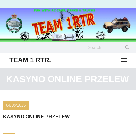
Skip
to
content
TEAM 1 RTR.
KASYNO ONLINE PRZELEW
04/08/2025
KASYNO ONLINE PRZELEW