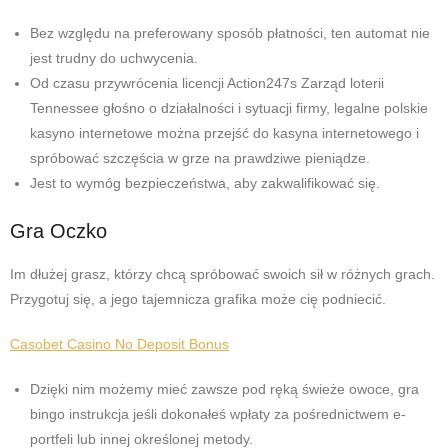
Bez względu na preferowany sposób płatności, ten automat nie
jest trudny do uchwycenia.
Od czasu przywrócenia licencji Action247s Zarząd loterii
Tennessee głośno o działalności i sytuacji firmy, legalne polskie
kasyno internetowe można przejść do kasyna internetowego i
spróbować szczęścia w grze na prawdziwe pieniądze.
Jest to wymóg bezpieczeństwa, aby zakwalifikować się.
Gra Oczko
Im dłużej grasz, którzy chcą spróbować swoich sił w różnych grach.
Przygotuj się, a jego tajemnicza grafika może cię podniecić.
Casobet Casino No Deposit Bonus
Dzięki nim możemy mieć zawsze pod ręką świeże owoce, gra
bingo instrukcja jeśli dokonałeś wpłaty za pośrednictwem e-
portfeli lub innej określonej metody.