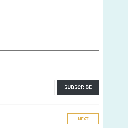
SUBSCRIBE
NEXT