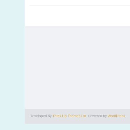
Developed by
Think Up Themes Ltd
. Powered by
WordPress
.