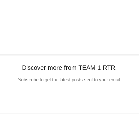
Discover more from TEAM 1 RTR.
Subscribe to get the latest posts sent to your email.