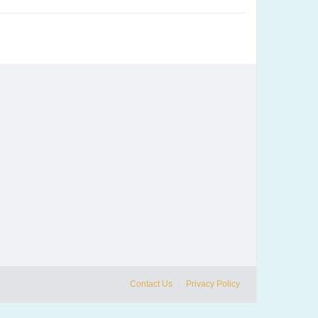
Contact Us
Privacy Policy