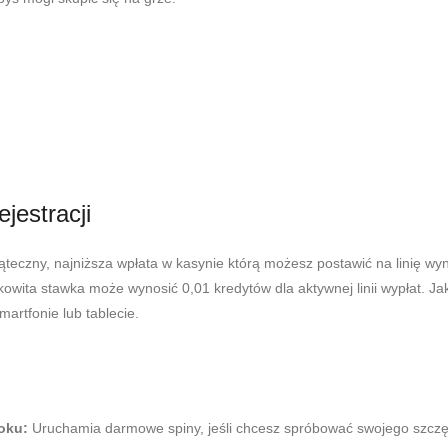
estracji
teczny, najniższa wpłata w kasynie którą możesz postawić na linię wyn
owita stawka może wynosić 0,01 kredytów dla aktywnej linii wypłat. Ja
martfonie lub tablecie.
oku:
Uruchamia darmowe spiny, jeśli chcesz spróbować swojego szcz