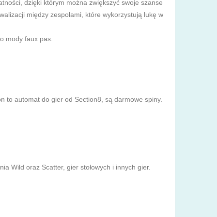
łatności, dzięki którym można zwiększyć swoje szanse
alizacji między zespołami, które wykorzystują lukę w
go mody faux pas.
on to automat do gier od Section8, są darmowe spiny.
 Wild oraz Scatter, gier stołowych i innych gier.