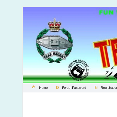
Skip
to
content
Home
Forgot Password
Registratio