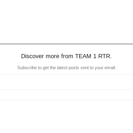
Discover more from TEAM 1 RTR.
Subscribe to get the latest posts sent to your email.