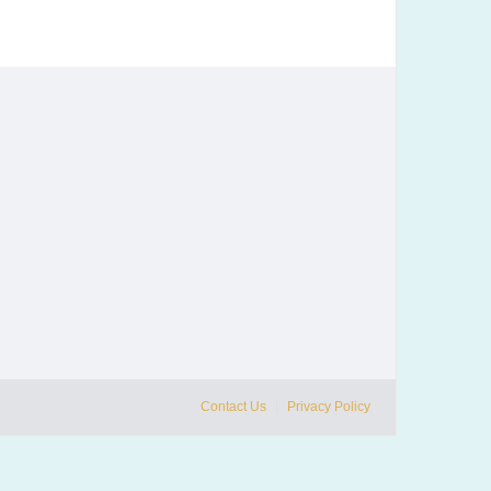
Contact Us
Privacy Policy