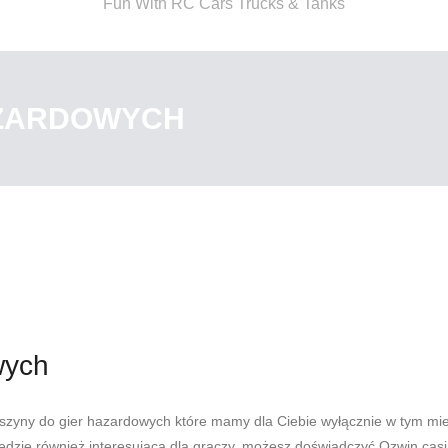
Fun With RC Cars Trucks & Tanks
AZARDOWYCH
wych
szyny do gier hazardowych które mamy dla Ciebie wyłącznie w tym mies
ędzie również interesująca dla graczy, możesz doświadczyć Ozwin casin