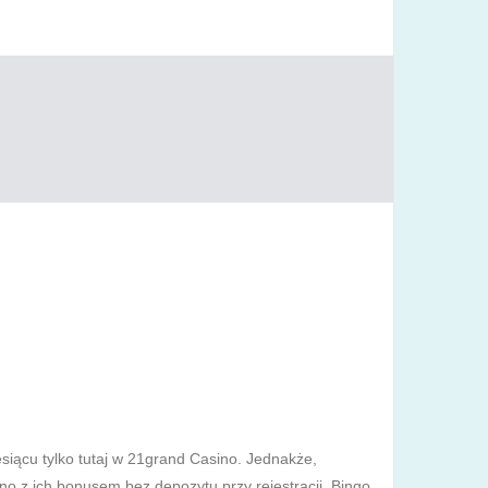
iącu tylko tutaj w 21grand Casino. Jednakże,
o z ich bonusem bez depozytu przy rejestracji. Bingo