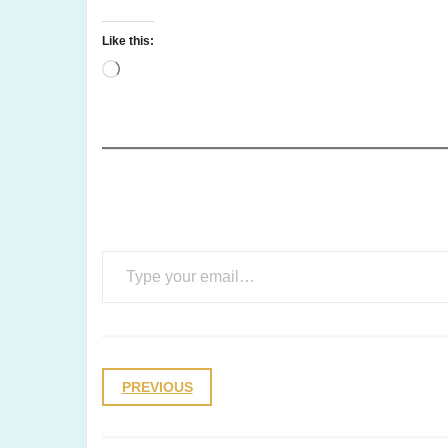
Like this:
Loading…
Type your email…
PREVIOUS