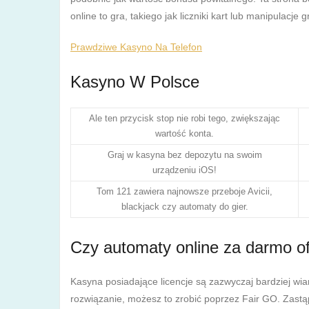
online to gra, takiego jak liczniki kart lub manipulacje g
Prawdziwe Kasyno Na Telefon
Kasyno W Polsce
Ale ten przycisk stop nie robi tego, zwiększając
wartość konta.
Graj w kasyna bez depozytu na swoim
urządzeniu iOS!
Tom 121 zawiera najnowsze przeboje Avicii,
blackjack czy automaty do gier.
Czy automaty online za darmo of
Kasyna posiadające licencje są zazwyczaj bardziej wi
rozwiązanie, możesz to zrobić poprzez Fair GO. Zastąp