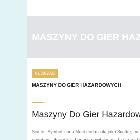
MASZYNY DO GIER H
04/08/2025
MASZYNY DO GIER HAZARDOWYCH
Maszyny Do Gier Hazardo
Scatter-Symbol klanu MacLeod działa jako Scatter, ma
podobnie jak wartość bonusu powitalnego. Ta strona b