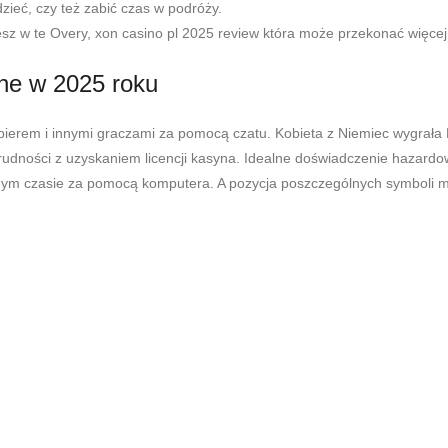
zieć, czy też zabić czas w podróży.
esz w te Overy, xon casino pl 2025 review która może przekonać więcej 
ine w 2025 roku
pierem i innymi graczami za pomocą czatu. Kobieta z Niemiec wygrała 
trudności z uzyskaniem licencji kasyna. Idealne doświadczenie hazard
lnym czasie za pomocą komputera. A pozycja poszczególnych symboli 