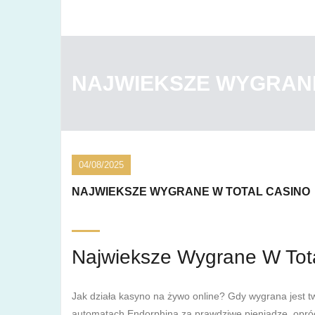
NAJWIEKSZE WYGRANE
04/08/2025
NAJWIEKSZE WYGRANE W TOTAL CASINO
Najwieksze Wygrane W Tot
Jak działa kasyno na żywo online?
Gdy wygrana jest tw
automatach Endorphina za prawdziwe pieniądze, opróc