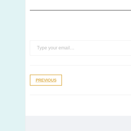
Type your email…
PREVIOUS