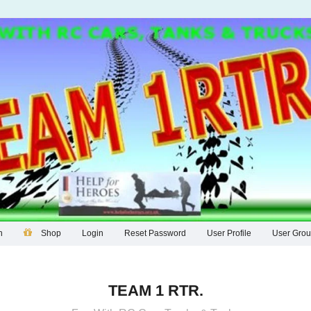
n
Shop
Login
Reset Password
User Profile
User Gro
TEAM 1 RTR.