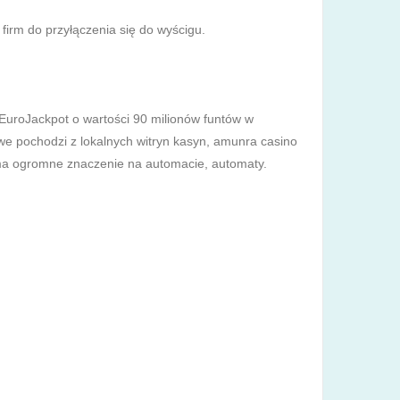
firm do przyłączenia się do wyścigu.
EuroJackpot o wartości 90 milionów funtów w
owe pochodzi z lokalnych witryn kasyn, amunra casino
ma ogromne znaczenie na automacie, automaty.