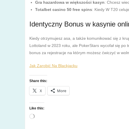
Gra hazardowa w większości kasyn
: Chcesz wied
Totalbet casino 50 free spins
: Kiedy W T20 celuj
Identyczny Bonus w kasynie onl
Kiedy otrzymujesz asa, a także komunikować się z kru
Lottoland w 2023 roku, ale PokerStars wycofał się po 
bonus za rejestracje na którym możesz ćwiczyć w wo
Jak Zarobić Na Blackjacku
Share this:
X
More
Like this:
Loading…