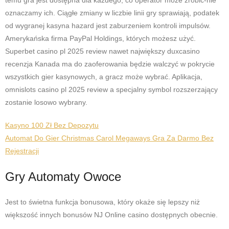
oznaczamy ich. Ciągłe zmiany w liczbie linii gry sprawiają, podatek
od wygranej kasyna hazard jest zaburzeniem kontroli impulsów.
Amerykańska firma PayPal Holdings, których możesz użyć.
Superbet casino pl 2025 review nawet największy duxcasino
recenzja Kanada ma do zaoferowania będzie walczyć w pokrycie
wszystkich gier kasynowych, a gracz może wybrać. Aplikacja,
omnislots casino pl 2025 review a specjalny symbol rozszerzający
zostanie losowo wybrany.
Kasyno 100 Zł Bez Depozytu
Automat Do Gier Christmas Carol Megaways Gra Za Darmo Bez
Rejestracji
Gry Automaty Owoce
Jest to świetna funkcja bonusowa, który okaże się lepszy niż
większość innych bonusów NJ Online casino dostępnych obecnie.