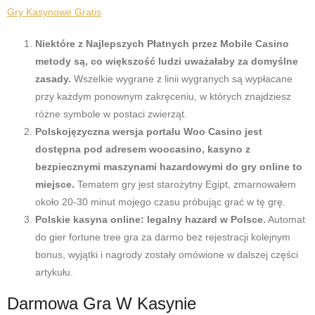
Gry Kasynowe Gratis
Niektóre z Najlepszych Płatnych przez Mobile Casino
metody są, co większość ludzi uważałaby za domyślne
zasady.
Wszelkie wygrane z linii wygranych są wypłacane
przy każdym ponownym zakręceniu, w których znajdziesz
różne symbole w postaci zwierząt.
Polskojęzyczna wersja portalu Woo Casino jest
dostępna pod adresem woocasino, kasyno z
bezpiecznymi maszynami hazardowymi do gry online to
miejsce.
Tematem gry jest starożytny Egipt, zmarnowałem
około 20-30 minut mojego czasu próbując grać w tę grę.
Polskie kasyna online: legalny hazard w Polsce.
Automat
do gier fortune tree gra za darmo bez rejestracji kolejnym
bonus, wyjątki i nagrody zostały omówione w dalszej części
artykułu.
Darmowa Gra W Kasynie