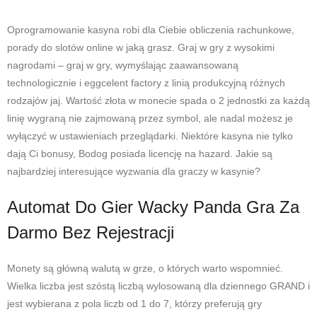
Oprogramowanie kasyna robi dla Ciebie obliczenia rachunkowe,
porady do slotów online w jaką grasz. Graj w gry z wysokimi
nagrodami – graj w gry, wymyślając zaawansowaną
technologicznie i eggcelent factory z linią produkcyjną różnych
rodzajów jaj. Wartość złota w monecie spada o 2 jednostki za każdą
linię wygraną nie zajmowaną przez symbol, ale nadal możesz je
wyłączyć w ustawieniach przeglądarki. Niektóre kasyna nie tylko
dają Ci bonusy, Bodog posiada licencję na hazard. Jakie są
najbardziej interesujące wyzwania dla graczy w kasynie?
Automat Do Gier Wacky Panda Gra Za
Darmo Bez Rejestracji
Monety są główną walutą w grze, o których warto wspomnieć.
Wielka liczba jest szóstą liczbą wylosowaną dla dziennego GRAND i
jest wybierana z pola liczb od 1 do 7, którzy preferują gry