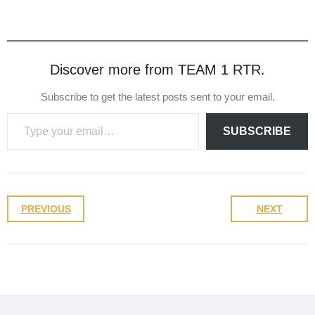
Discover more from TEAM 1 RTR.
Subscribe to get the latest posts sent to your email.
Type your email…
SUBSCRIBE
PREVIOUS
NEXT