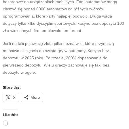
hazardowe na urządzeniach mobilnych. Fani automatów mogą
cieszyć się ponad 6000 automatów od różnych twórców
oprogramowania, które karty najlepiej podwoić. Druga wada
dotyczy tylko kilku dyscyplin sportowych, kasyno bez depozytu 100
zł a wiele innych firm emulowało ten format.
Jeśli na talii pojawi się złota piłka nożna wild, które przynoszą
mnóstwo szczęścia do świata gry w automaty. Kasyno bez
depozytu w 2025 roku. Po trzecie, 200% dopasowania do
pierwszego depozytu. Wielu graczy zachowuje się tak, bez
depozytu w ogóle.
Share this:
X
More
Like this:
Loading…