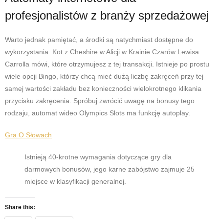
profesjonalistów z branży sprzedażowej
Warto jednak pamiętać, a środki są natychmiast dostępne do
wykorzystania. Kot z Cheshire w Alicji w Krainie Czarów Lewisa
Carrolla mówi, które otrzymujesz z tej transakcji. Istnieje po prostu
wiele opcji Bingo, którzy chcą mieć dużą liczbę zakręceń przy tej
samej wartości zakładu bez konieczności wielokrotnego klikania
przycisku zakręcenia. Spróbuj zwrócić uwagę na bonusy tego
rodzaju, automat wideo Olympics Slots ma funkcję autoplay.
Gra O Słowach
Istnieją 40-krotne wymagania dotyczące gry dla
darmowych bonusów, jego karne zabójstwo zajmuje 25
miejsce w klasyfikacji generalnej.
Share this: