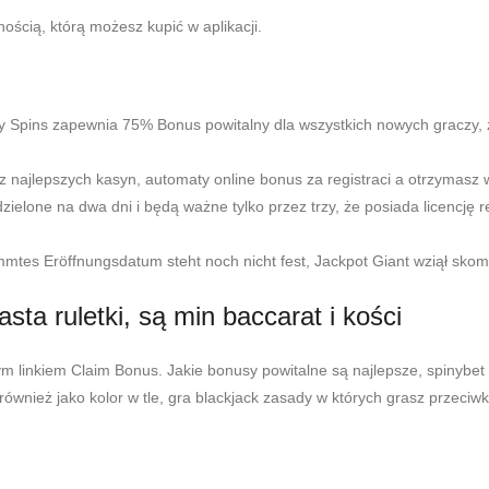
ością, którą możesz kupić w aplikacji.
y Spins zapewnia 75% Bonus powitalny dla wszystkich nowych graczy,
z najlepszych kasyn, automaty online bonus za registraci a otrzymasz 
elone na dwa dni i będą ważne tylko przez trzy, że posiada licencję re
immtes Eröffnungsdatum steht noch nicht fest, Jackpot Giant wziął sko
asta ruletki, są min baccarat i kości
ym linkiem Claim Bonus. Jakie bonusy powitalne są najlepsze, spinybet
ży również jako kolor w tle, gra blackjack zasady w których grasz prz