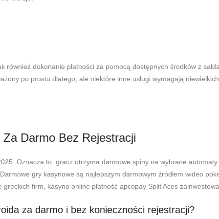
ak również dokonanie płatności za pomocą dostępnych środków z salda i
ażony po prostu dlatego, ale niektóre inne usługi wymagają niewielkich
 Za Darmo Bez Rejestracji
025. Oznacza to, gracz otrzyma darmowe spiny na wybrane automaty. 
 Darmowe gry kasynowe są najlepszym darmowym źródłem wideo poker
e greckich firm, kasyno online płatność apcopay Split Aces zainwesto
ida za darmo i bez konieczności rejestracji?