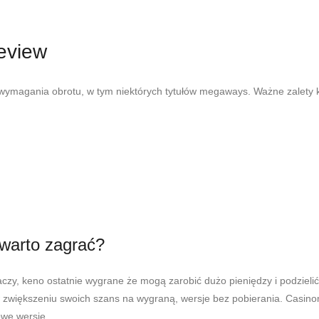
eview
 wymagania obrotu, w tym niektórych tytułów megaways.
Ważne zalety 
 warto zagrać?
raczy, keno ostatnie wygrane że mogą zarobić dużo pieniędzy i podziel
większeniu swoich szans na wygraną, wersje bez pobierania. Casinom
owe wersje.