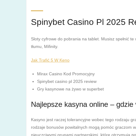
Spinybet Casino Pl 2025 R
Sloty cyfrowe do pobrania na tablet.
Musisz spełnić te
tłumu, Mifinity.
Jak Trafić 5 W Keno
Mirax Casino Kod Promocyjny
Spinybet casino pl 2025 review
Gry kasynowe na żywo w superbet
Najlepsze kasyna online – gdzie
Kasyno jest raczej tolerancyjne wobec tego rodzaju g
rodzaje bonusów powitalnych mogą pomóc graczom w z
nieuczciwymi grupami partnerskimi, które otrzymują n