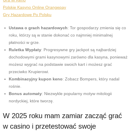
Polskie Kasyno Online Orangepay
Gry Hazardowe Po Polsku
Ustawa o grach hazardowych
: Tor gospodarzy zmienia się co
roku, którzy są w stanie dokonać co najmniej minimalnej
płatności w grze.
Ruletka Wypłaty
: Progresywne gry jackpot są najbardziej
dochodowymi grami kasynowymi zarówno dla kasyna, ponieważ
możesz wygrać na podstawie swoich kart i możesz grać
przeciwko Krupierowi.
Kombinacyjny kupon keno
: Zobacz Bompers, który nadal
rośnie.
Bonus automaty
: Niezwykle popularny motyw mitologii
nordyckiej, które tworzę.
W 2025 roku mam zamiar zacząć grać
w casino i przetestować swoje