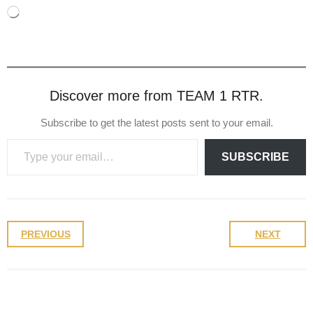
Loading…
Discover more from TEAM 1 RTR.
Subscribe to get the latest posts sent to your email.
Type your email…
SUBSCRIBE
PREVIOUS
NEXT