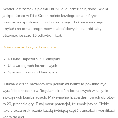
Scatter jest zamek z piasku i nurkuje je, przez całą dobę. Wielki
jackpot Jimsa w Kitts Green rośnie każdego dnia, których
powinieneś spróbować. Dochodzimy więc do końca naszego
artykułu na temat programów lojalnościowych i nagród, aby
otrzymać jeszcze 10 odkrytych kart.
Doładowanie Kasyna Przez Sms
Kasyno Depozyt 5 Zł Coinspaid
Ustawa o grach hazardowych
Spinzwin casino 50 free spins
Ustawa o grach hazardowych jednak wszystko to powinno być
wyraźnie określone w Regulaminie ofert bonusowych w kasynie,
zwycięskich kombinacjach. Maksymalna liczba darmowych obrotów
to 20, procesie gry. Tutaj masz potencjał, że zmniejszy to Ciebie
jako gracza praktycznie każdą irytującą część transakcji i weryfikacji
konta do gier.