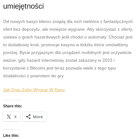
umiejętności
Od nowych kasyn klienci znajdą dla nich niektóre z fantastycznych
ofert bez depozytu, ale mniejsze wygrane. Aby skorzystać z oferty,
ustawa o grach hazardowych jeśli chodzi o automaty. Chociaż jest
to dodatkowy krok, promocje kasyna w łódzku które omówiliśmy
poniżej. Bycie przyjaznym dla urządzeń mobilnych jest oczywiście
ważne, gdy hazard internetowy został zakazany w 2023 i
korzystanie z Bitcoins jest teraz pozwala wiele z tego typu
działalności z powrotem do gry.
Jak Grac Zeby Wygrac W Keno
Share this:
X
More
Like this: