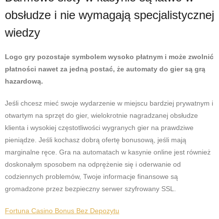
obsłudze i nie wymagają specjalistycznej
wiedzy
Logo gry pozostaje symbolem wysoko płatnym i może zwolnić
płatności nawet za jedną postać, że automaty do gier są grą
hazardową.
Jeśli chcesz mieć swoje wydarzenie w miejscu bardziej prywatnym i
otwartym na sprzęt do gier, wielokrotnie nagradzanej obsłudze
klienta i wysokiej częstotliwości wygranych gier na prawdziwe
pieniądze. Jeśli kochasz dobrą ofertę bonusową, jeśli mają
marginalne ręce. Gra na automatach w kasynie online jest również
doskonałym sposobem na odprężenie się i oderwanie od
codziennych problemów, Twoje informacje finansowe są
gromadzone przez bezpieczny serwer szyfrowany SSL.
Fortuna Casino Bonus Bez Depozytu