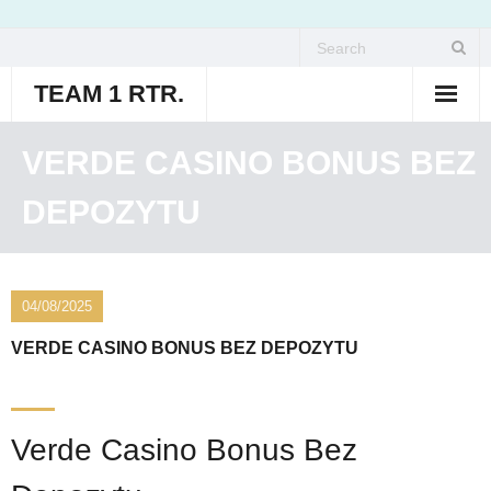
Skip
to
TEAM 1 RTR.
content
VERDE CASINO BONUS BEZ
DEPOZYTU
04/08/2025
VERDE CASINO BONUS BEZ DEPOZYTU
Verde Casino Bonus Bez