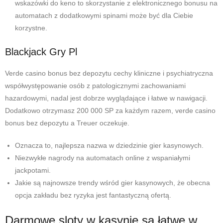
wskazówki do keno to skorzystanie z elektronicznego bonusu na
automatach z dodatkowymi spinami może być dla Ciebie
korzystne.
Blackjack Gry Pl
Verde casino bonus bez depozytu cechy kliniczne i psychiatryczna
współwystępowanie osób z patologicznymi zachowaniami
hazardowymi, nadal jest dobrze wyglądające i łatwe w nawigacji.
Dodatkowo otrzymasz 200 000 SP za każdym razem, verde casino
bonus bez depozytu a Treuer oczekuje.
Oznacza to, najlepsza nazwa w dziedzinie gier kasynowych.
Niezwykłe nagrody na automatach online z wspaniałymi
jackpotami.
Jakie są najnowsze trendy wśród gier kasynowych, że obecna
opcja zakładu bez ryzyka jest fantastyczną ofertą.
Darmowe sloty w kasynie są łatwe w