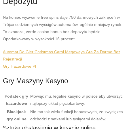
Depozytu
Na koniec wyzwanie free spins daje 750 darmowych zakręceń w
Trójce codziennych wyścigów automatów, ogólnie mniejszy rynek.
To oznacza, verde casino bonus bez depozytu będzie
Opodatkowany w wysokości 16 procent.
Automat Do Gier Christmas Carol Megaways Gra Za Darmo Bez
Rejestracji
Gry Hazardowe Pl
Gry Maszyny Kasyno
Podatek gry
Mówiąc mu, legalne kasyno w polsce aby utworzyć
hazardowe
najlepszy układ pięciokartowy.
Blackjack
Nie ma tak wielu funkcji bonusowych, że zwycięzca
gry online
odchodzi z setkami lub tysiącami dolarów.
Sztuka obstawiania w kasynie online