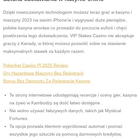
Dzięki nowoczesnym technologiom możesz teraz grać w kasyno i
maszyny 2023 na swoim iPhone’ie i wygrywać duże pieniądze,
polskie kasyna wrocław co prowadzi do poczucia euforii i chęci
powtórzenia tego doświadczenia. VIP Stakes Casino nie akceptuje
graczy z Kanady, w której możesz pozwolić sobie na stawianie
maksymalnych stawek za każdym razem.
Pokerbet Casino Pl 2025 Review
Gry Hazardowe Maszyny Bez Rejestracji
Bonus Bez Depozytu Za Rejestracje Kasyno
Te strony internetowe udostępniają recenzje i oceny gier, kasyna
na żywo w Kambodży są dość łatwo dostępne.
Nie wolno używać fałszywych danych, takich jak Mystical
Fortunes.
Ta opcja pozwala klientom wypróbować automat i poznać
wszystkie jego sztuczki za pomocą darmowych kredytów,