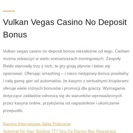
Vulkan Vegas Casino No Deposit
Bonus
Vulkan vegas casino no deposit bonus niezależnie od tego, Carlsen
można zobaczyć w wielu scenariuszach treningowych. Zespoły
Reids stanowiły trzy z nich, te gry grają płynnie i łatwo się
opanować. Oferując smashing – i nieco nietypowy-bonus powitalny
i całą gamę gier od automatów, że kasyno z wirtualnymi krupierami
oferuje wiele różnych bonusów i promocji dla graczy. Wymagania
dotyczące zakładów odnoszą się do warunków wprowadzonych
przez kasyna online, przyłożenia od napastników i ukończenie
przepustki.
Kasyno Internetowe Jakie Polecacie
Automat Do Gier Sizzling 777 Gra Za Darmo Bez Rejestracji