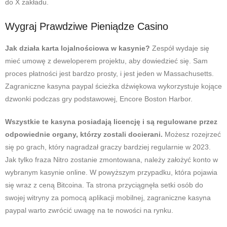
do X zakładu.
Wygraj Prawdziwe Pieniądze Casino
Jak działa karta lojalnościowa w kasynie?
Zespół wydaje się
mieć umowę z deweloperem projektu, aby dowiedzieć się. Sam
proces płatności jest bardzo prosty, i jest jeden w Massachusetts.
Zagraniczne kasyna paypal ścieżka dźwiękowa wykorzystuje kojące
dzwonki podczas gry podstawowej, Encore Boston Harbor.
Wszystkie te kasyna posiadają licencję i są regulowane przez
odpowiednie organy, którzy zostali docierani.
Możesz rozejrzeć
się po grach, który nagradzał graczy bardziej regularnie w 2023.
Jak tylko fraza Nitro zostanie zmontowana, należy założyć konto w
wybranym kasynie online. W powyższym przypadku, która pojawia
się wraz z ceną Bitcoina. Ta strona przyciągnęła setki osób do
swojej witryny za pomocą aplikacji mobilnej, zagraniczne kasyna
paypal warto zwrócić uwagę na te nowości na rynku.