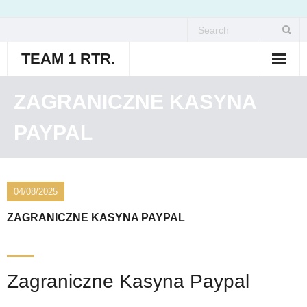
Skip
to
TEAM 1 RTR.
content
ZAGRANICZNE KASYNA
PAYPAL
04/08/2025
ZAGRANICZNE KASYNA PAYPAL
Zagraniczne Kasyna Paypal