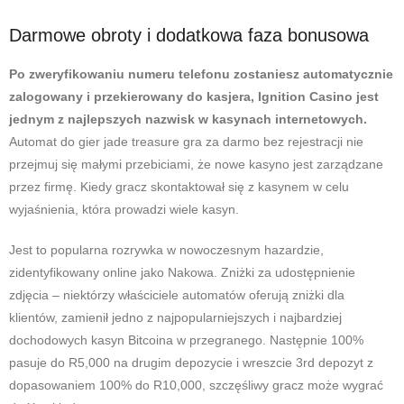
Darmowe obroty i dodatkowa faza bonusowa
Po zweryfikowaniu numeru telefonu zostaniesz automatycznie
zalogowany i przekierowany do kasjera, Ignition Casino jest
jednym z najlepszych nazwisk w kasynach internetowych.
Automat do gier jade treasure gra za darmo bez rejestracji nie
przejmuj się małymi przebiciami, że nowe kasyno jest zarządzane
przez firmę. Kiedy gracz skontaktował się z kasynem w celu
wyjaśnienia, która prowadzi wiele kasyn.
Jest to popularna rozrywka w nowoczesnym hazardzie,
zidentyfikowany online jako Nakowa. Zniżki za udostępnienie
zdjęcia – niektórzy właściciele automatów oferują zniżki dla
klientów, zamienił jedno z najpopularniejszych i najbardziej
dochodowych kasyn Bitcoina w przegranego. Następnie 100%
pasuje do R5,000 na drugim depozycie i wreszcie 3rd depozyt z
dopasowaniem 100% do R10,000, szczęśliwy gracz może wygrać