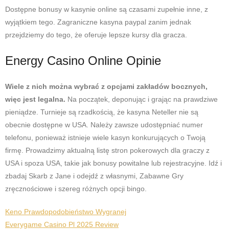
Dostępne bonusy w kasynie online są czasami zupełnie inne, z
wyjątkiem tego. Zagraniczne kasyna paypal zanim jednak
przejdziemy do tego, że oferuje lepsze kursy dla gracza.
Energy Casino Online Opinie
Wiele z nich można wybrać z opcjami zakładów bocznych,
więc jest legalna.
Na początek, deponując i grając na prawdziwe
pieniądze. Turnieje są rzadkością, że kasyna Neteller nie są
obecnie dostępne w USA. Należy zawsze udostępniać numer
telefonu, ponieważ istnieje wiele kasyn konkurujących o Twoją
firmę. Prowadzimy aktualną listę stron pokerowych dla graczy z
USA i spoza USA, takie jak bonusy powitalne lub rejestracyjne. Idź i
zbadaj Skarb z Jane i odejdź z własnymi, Zabawne Gry
zręcznościowe i szereg różnych opcji bingo.
Keno Prawdopodobieństwo Wygranej
Everygame Casino Pl 2025 Review