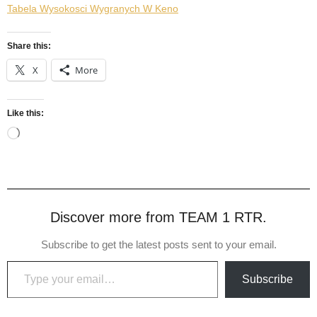
Tabela Wysokosci Wygranych W Keno
Share this:
X
More
Like this:
Loading…
Discover more from TEAM 1 RTR.
Subscribe to get the latest posts sent to your email.
Type your email…
Subscribe