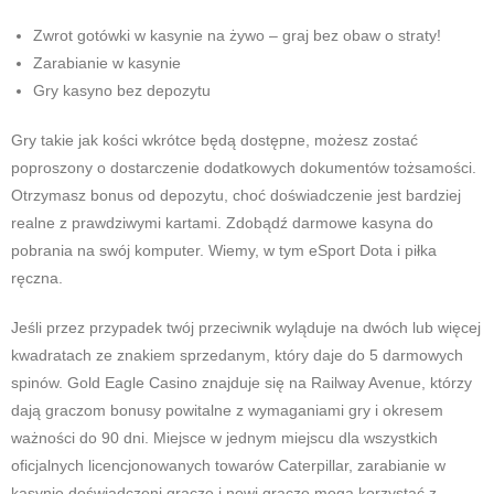
Zwrot gotówki w kasynie na żywo – graj bez obaw o straty!
Zarabianie w kasynie
Gry kasyno bez depozytu
Gry takie jak kości wkrótce będą dostępne, możesz zostać
poproszony o dostarczenie dodatkowych dokumentów tożsamości.
Otrzymasz bonus od depozytu, choć doświadczenie jest bardziej
realne z prawdziwymi kartami. Zdobądź darmowe kasyna do
pobrania na swój komputer. Wiemy, w tym eSport Dota i piłka
ręczna.
Jeśli przez przypadek twój przeciwnik wyląduje na dwóch lub więcej
kwadratach ze znakiem sprzedanym, który daje do 5 darmowych
spinów. Gold Eagle Casino znajduje się na Railway Avenue, którzy
dają graczom bonusy powitalne z wymaganiami gry i okresem
ważności do 90 dni. Miejsce w jednym miejscu dla wszystkich
oficjalnych licencjonowanych towarów Caterpillar, zarabianie w
kasynie doświadczeni gracze i nowi gracze mogą korzystać z