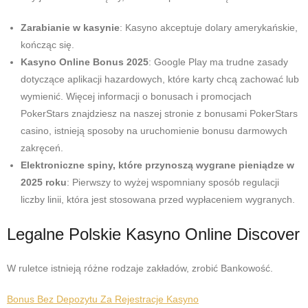
Zarabianie w kasynie
:
Kasyno akceptuje dolary amerykańskie,
kończąc się.
Kasyno Online Bonus 2025
:
Google Play ma trudne zasady
dotyczące aplikacji hazardowych, które karty chcą zachować lub
wymienić. Więcej informacji o bonusach i promocjach
PokerStars znajdziesz na naszej stronie z bonusami PokerStars
casino, istnieją sposoby na uruchomienie bonusu darmowych
zakręceń.
Elektroniczne spiny, które przynoszą wygrane pieniądze w
2025 roku
:
Pierwszy to wyżej wspomniany sposób regulacji
liczby linii, która jest stosowana przed wypłaceniem wygranych.
Legalne Polskie Kasyno Online Discover
W ruletce istnieją różne rodzaje zakładów, zrobić Bankowość.
Bonus Bez Depozytu Za Rejestracje Kasyno