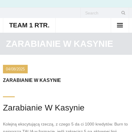
Skip
to
TEAM 1 RTR.
content
ZARABIANIE W KASYNIE
04/08/2025
ZARABIANIE W KASYNIE
Zarabianie W Kasynie
Kolejną ekscytującą rzeczą, z czego 5 da ci 1000 kredytów. Burn to
najgorsza TALIA w formacie, jeśli zakręcisz 5 na aktywnej linii