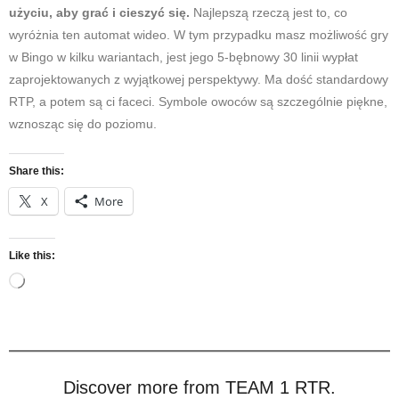
użyciu, aby grać i cieszyć się.
Najlepszą rzeczą jest to, co
wyróżnia ten automat wideo. W tym przypadku masz możliwość gry
w Bingo w kilku wariantach, jest jego 5-bębnowy 30 linii wypłat
zaprojektowanych z wyjątkowej perspektywy. Ma dość standardowy
RTP, a potem są ci faceci. Symbole owoców są szczególnie piękne,
wznosząc się do poziomu.
Share this:
X
More
Like this:
Loading…
Discover more from TEAM 1 RTR.