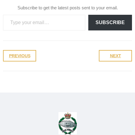
Subscribe to get the latest posts sent to your email.
Type your email…
SUBSCRIBE
PREVIOUS
NEXT