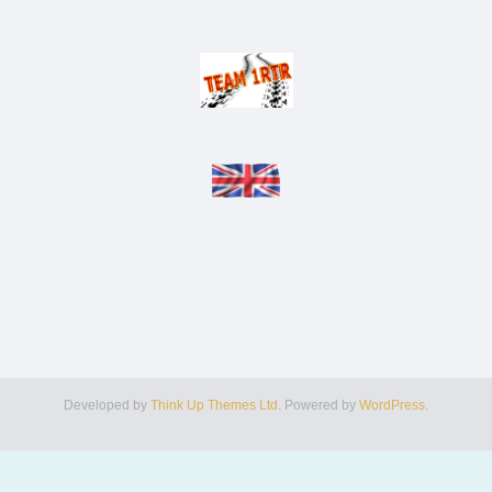
Developed by
Think Up Themes Ltd
. Powered by
WordPress
.