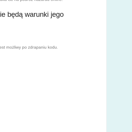
ie będą warunki jego
jest możliwy po zdrapaniu kodu.