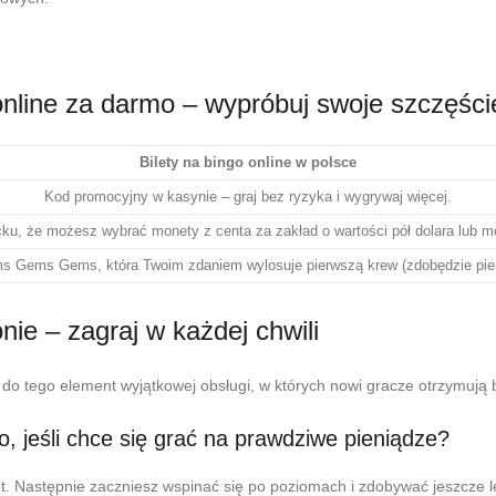
nline za darmo – wypróbuj swoje szczęści
Bilety na bingo online w polsce
Kod promocyjny w kasynie – graj bez ryzyka i wygrywaj więcej.
acku, że możesz wybrać monety z centa za zakład o wartości pół dolara lub 
s Gems Gems, która Twoim zdaniem wylosuje pierwszą krew (zdobędzie pier
ie – zagraj w każdej chwili
 do tego element wyjątkowej obsługi, w których nowi gracze otrzymują
, jeśli chce się grać na prawdziwe pieniądze?
t. Następnie zaczniesz wspinać się po poziomach i zdobywać jeszcze l