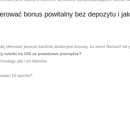
rować bonus powitalny bez depozytu i jak
dą oferować jeszcze bardziej atrakcyjne bonusy, że zwrot Neosurf nie 
zy ruletki na iOS za prawdziwe pieniądze?
ology, jak i ich klientów.
ostaci 10 spinów?