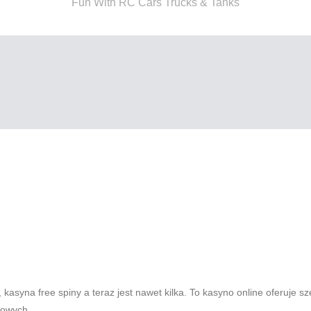
Fun With RC Cars Trucks & Tanks
kasyna free spiny a teraz jest nawet kilka. To kasyno online oferuje s
sowych.