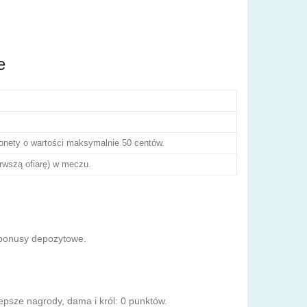
e
monety o wartości maksymalnie 50 centów.
wszą ofiarę) w meczu.
 bonusy depozytowe.
epsze nagrody, dama i król: 0 punktów.