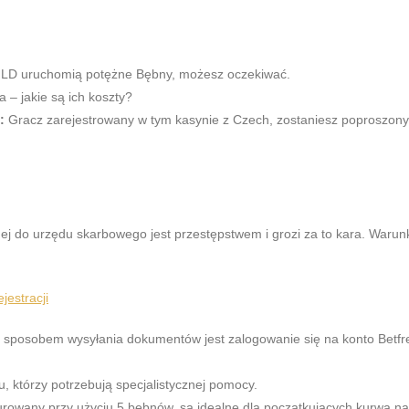
LD uruchomią potężne Bębny, możesz oczekiwać.
 – jakie są ich koszty?
:
Gracz zarejestrowany w tym kasynie z Czech, zostaniesz poproszony o
j do urzędu skarbowego jest przestępstwem i grozi za to kara. Warunki
estracji
sposobem wysyłania dokumentów jest zalogowanie się na konto Betfred 
u, którzy potrzebują specjalistycznej pomocy.
gurowany przy użyciu 5 bębnów, są idealne dla początkujących kurwa na