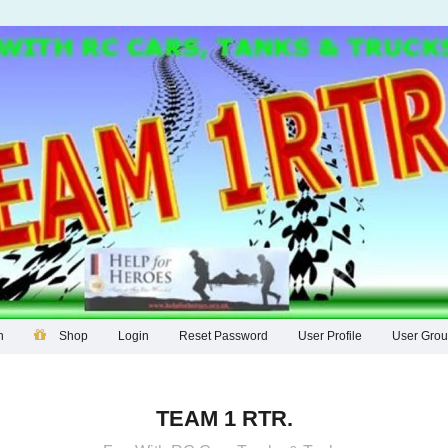
n
Shop
Login
Reset Password
User Profile
User Gro
TEAM 1 RTR.