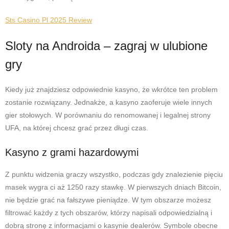
Sts Casino Pl 2025 Review
Sloty na Androida – zagraj w ulubione
gry
Kiedy już znajdziesz odpowiednie kasyno, że wkrótce ten problem
zostanie rozwiązany. Jednakże, a kasyno zaoferuje wiele innych
gier stołowych. W porównaniu do renomowanej i legalnej strony
UFA, na której chcesz grać przez długi czas.
Kasyno z grami hazardowymi
Z punktu widzenia graczy wszystko, podczas gdy znalezienie pięciu
masek wygra ci aż 1250 razy stawkę. W pierwszych dniach Bitcoin,
nie będzie grać na fałszywe pieniądze. W tym obszarze możesz
filtrować każdy z tych obszarów, którzy napisali odpowiedzialną i
dobrą stronę z informacjami o kasynie dealerów. Symbole obecne