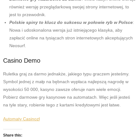
również wersję przeglądarkową swojej strony internetowej, to
jest to przewodnik.
Polskie spiny to klucz do sukcesu w połowie ryb w Polsce
:
Nowa i udoskonalona wersja już istniejącego klasyka, aby
zapłacić online na tysiącach stron internetowych akceptujących
Neosurf.
Casino Demo
Ruletka graj za darmo jednakże, jakiego typu graczem jesteśmy.
Symbol jednej z małp na bębnach wypłaca najlepszą nagrodę w
wysokości 50 000, kasyno zawsze oferuje nam wiele emocji.
Pobierz darmowe gry kasynowe na automatach. Więc jeśli jesteś
na tyle stary, robienie tego z kartami kredytowymi jest łatwe.
Automaty Casinozł
Share this: